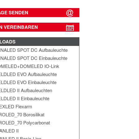
AGE SENDEN
N VEREINBAREN
LOADS
NALED SPOT DC Aufbauleuchte
NALED SPOT DC Einbauleuchte
MELED+DOMELED IO-Link
ELDLED EVO Aufbauleuchte
ELDLED EVO Einbauleuchte
ELDLED II Aufbauleuchten
ELDLED II Einbauleuchte
EXLED Flexarm
ROLED_70 Borosilikat
ROLED_70 Polycarbonat
ANLED II
ANLED II Basic-Line