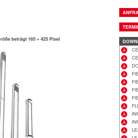
ANFR
TERMI
röße beträgt
165 × 425
Pixel
DOWN
CE
CE
DO
FI
FI
FI
FI
FL
IN
IN
LE
LE