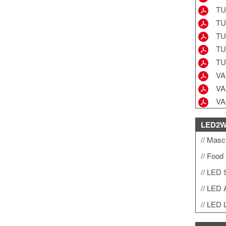
TU
TU
TU
TU
TU
VA
VA
VA
LED2
Masch
Food 
LED 
LED A
LED L