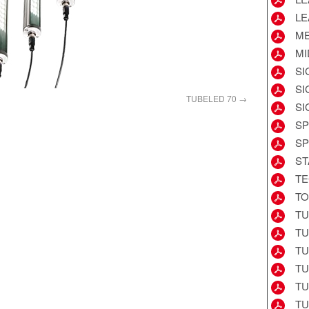
LE
ME
MI
SI
SI
TUBELED 70
SI
SP
SP
ST
TE
TO
TU
TU
TU
TU
TU
TU