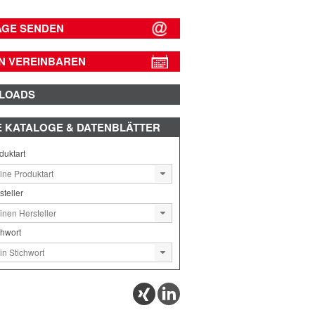
AGE SENDEN
N VEREINBAREN
LOADS
E
KATALOGE & DATENBLÄTTER
duktart
steller
chwort