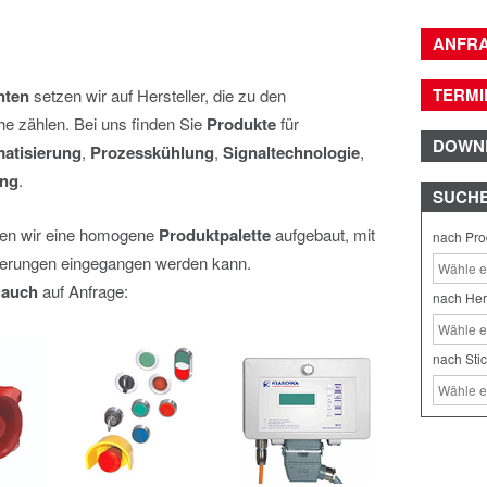
ANFR
TERMI
nten
setzen wir auf Hersteller, die zu den
he zählen. Bei uns finden Sie
Produkte
für
DOWN
matisierung
,
Prozesskühlung
,
Signaltechnologie
,
ung
.
SUCH
en wir eine homogene
Produktpalette
aufgebaut, mit
nach Pro
orderungen eingegangen werden kann.
 auch
auf Anfrage:
nach Her
nach Sti