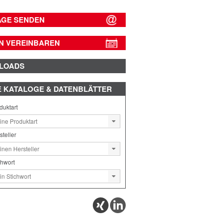
AGE SENDEN
N VEREINBAREN
LOADS
E
KATALOGE & DATENBLÄTTER
duktart
steller
chwort