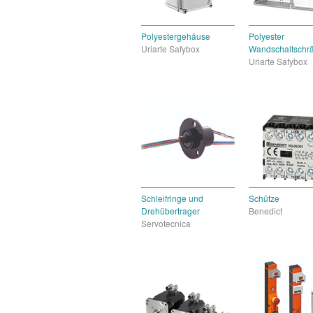
Polyestergehäuse
Polyester
Uriarte Safybox
Wandschaltschr
Uriarte Safybox
Schleifringe und
Schütze
Drehübertrager
Benedict
Servotecnica