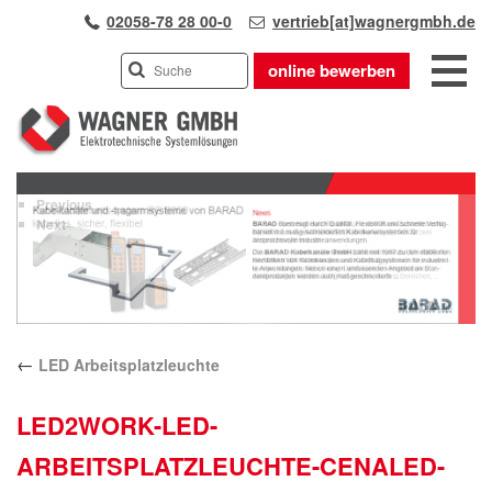
02058-78 28 00-0
vertrieb[at]wagnergmbh.de
online bewerben
INDUSTRIEVERTRETUNG
Previous
UNSER TEAM
Next
WIR ÜBER UNS
KARRIERE
PRODUKTE
PARTNER
←
LED Arbeitsplatzleuchte
APPLIKATIONEN
LÖSUNGEN
LED2WORK-LED-
KONTAKT
ARBEITSPLATZLEUCHTE-CENALED-
ANFAHRT