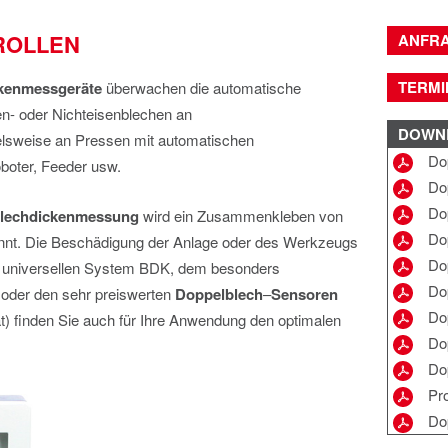
ROLLEN
ANFR
TERMI
kenmessgeräte
überwachen die automatische
n- oder Nichteisenblechen an
DOWN
lsweise an Pressen mit automatischen
Do
boter, Feeder usw.
Do
Do
lechdickenmessung
wird ein Zusammenkleben von
Do
annt. Die Beschädigung der Anlage oder des Werkzeugs
Do
m universellen System BDK, dem besonders
Do
oder den sehr preiswerten
Doppelblech
–
Sensoren
Do
 finden Sie auch für Ihre Anwendung den optimalen
Do
Do
Pr
Dop