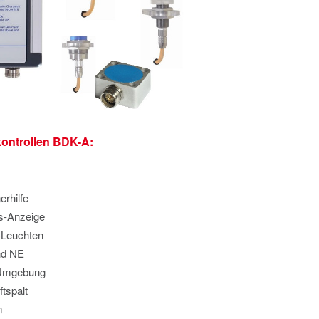
ontrollen BDK-A:
rhilfe
is-Anzeige
-Leuchten
und NE
 Umgebung
tspalt
m