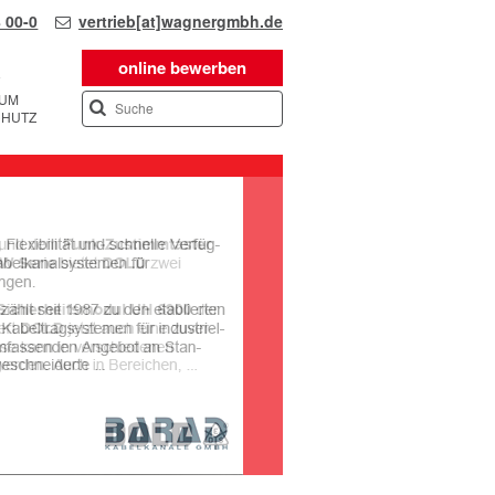
 00-0
vertrieb[at]wagnergmbh.de
online bewerben
SUM
CHUTZ