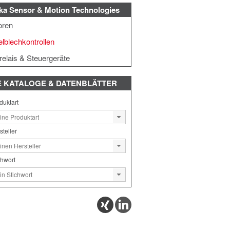
ka Sensor & Motion Technologies
oren
lblechkontrollen
elais & Steuergeräte
E
KATALOGE & DATENBLÄTTER
duktart
steller
chwort