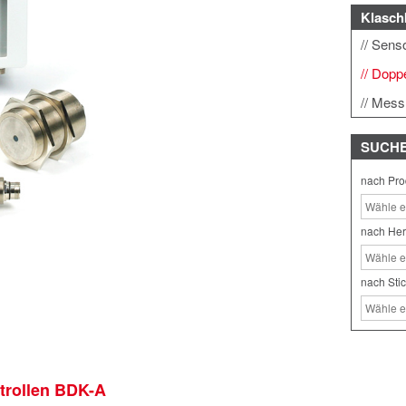
Klasch
Sens
Doppe
Messr
SUCH
nach Pro
nach Her
nach Sti
trollen BDK-A