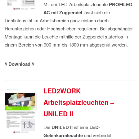
M
i
t
d
e
r
L
ED-Arbe
its
platz
l
e
uc
ht
e
PROFILED
A
C m
it
Z
ugp
e
n
d
e
l
lässt sich
d
i
e
L
ichtin
t
e
ns
it
ä
t
i
m Arb
e
i
t
sb
e
reich
ganz
e
in
fach
durch
Herunterziehen oder Hochschieben re
g
uli
e
re
n.
Bei
abgehängter
Montage kann
die Leuchte
mit
h
ilfe
der
Zu
gp
ende
l
s
t
u
f
enl
os i
n
einem
Bereich
von 900 mm bis 1800 mm a
bges
e
n
k
t werden.
// Download //
LED2WORK
Arbeitsplatzleuchten –
UNILED II
Die
UNILED II
ist eine
LED-
Gelenkarmleuchte
und verbindet