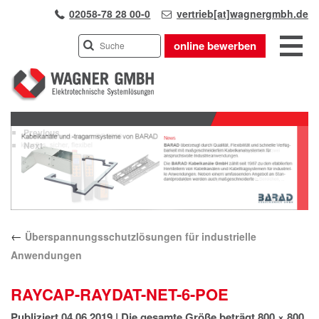
02058-78 28 00-0
vertrieb[at]wagnergmbh.de
online bewerben
INDUSTRIEVERTRETUNG
Previous
UNSER TEAM
Next
WIR ÜBER UNS
KARRIERE
PRODUKTE
PARTNER
←
Überspannungsschutzlösungen für industrielle
APPLIKATIONEN
Anwendungen
LÖSUNGEN
KONTAKT
RAYCAP-RAYDAT-NET-6-POE
ANFAHRT
Publiziert
04.06.2019
|
Die gesamte Größe beträgt
800 × 800