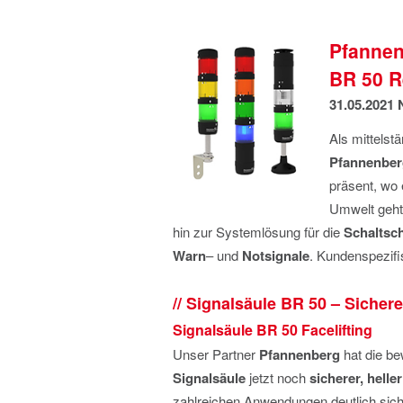
Pfannen
BR 50 R
31.05.2021
Als mittelst
Pfannenber
präsent, wo
Umwelt geht
hin zur Systemlösung für die
Schaltsc
Warn
– und
Notsignale
. Kundenspezifi
Signalsäule BR 50 – Sicherer
Signalsäule BR 50 Facelifting
Unser Partner
Pfannenberg
hat die b
Signalsäule
jetzt noch
sicherer, heller
zahlreichen Anwendungen deutlich siche