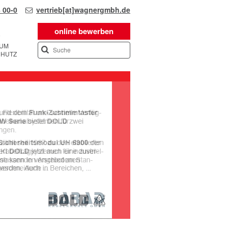
 00-0
vertrieb[at]wagnergmbh.de
online bewerben
SUM
CHUTZ