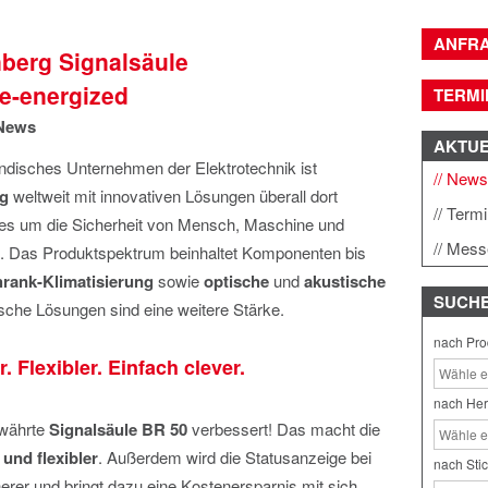
ANFR
berg Signalsäule
e-energized
TERMI
News
AKTU
ändisches Unternehmen der Elektrotechnik ist
New
g
weltweit mit innovativen Lösungen überall dort
Term
 es um die Sicherheit von Mensch, Maschine und
Mess
. Das Produktspektrum beinhaltet Komponenten bis
hrank-Klimatisierung
sowie
optische
und
akustische
SUCH
sche Lösungen sind eine weitere Stärke.
nach Pro
. Flexibler. Einfach clever.
nach Her
ewährte
Signalsäule
BR 50
verbessert! Das macht die
 und flexibler
. Außerdem wird die Statusanzeige bei
nach Sti
rer und bringt dazu eine Kostenersparnis mit sich.