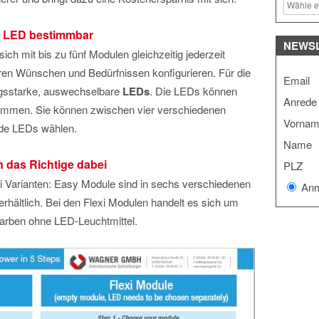
h LED bestimmbar
NEWS
sich mit bis zu fünf Modulen gleichzeitig jederzeit
hren Wünschen und Bedürfnissen konfigurieren. Für die
Email
ungsstarke, auswechselbare
LEDs
. Die LEDs können
Anrede
immen. Sie können zwischen vier verschiedenen
Vorna
nde LEDs wählen.
Name
n das Richtige dabei
PLZ
i Varianten: Easy Module sind in sechs verschiedenen
Anm
erhältlich. Bei den Flexi Modulen handelt es sich um
arben ohne LED-Leuchtmittel.