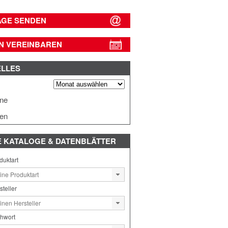
AGE SENDEN
N VEREINBAREN
ELLES
s
ine
en
E
KATALOGE & DATENBLÄTTER
duktart
steller
chwort