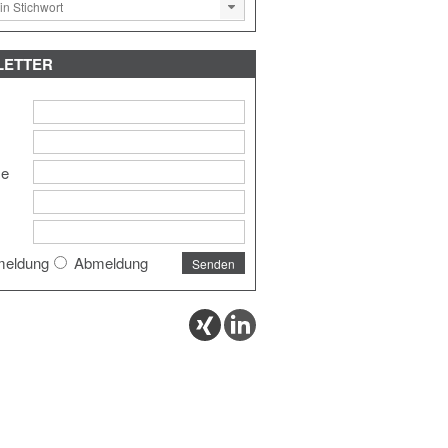
LETTER
me
eldung
Abmeldung