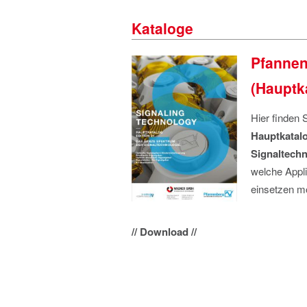
Kataloge
Pfannen
(Hauptk
Hier finden 
Hauptkatal
Signaltechn
welche Appl
einsetzen m
// Download //