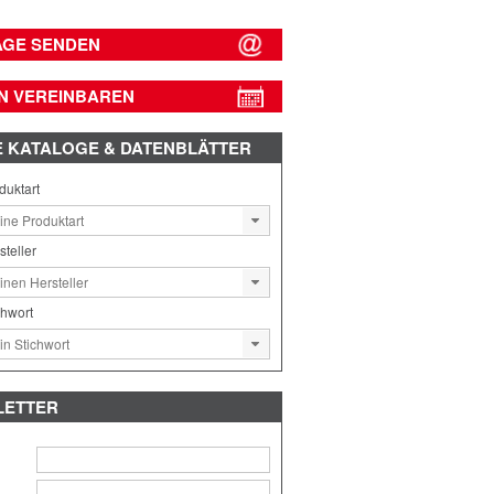
AGE SENDEN
N VEREINBAREN
E
KATALOGE & DATENBLÄTTER
duktart
steller
chwort
LETTER