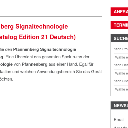
ANFR
berg Signaltechnologie
TERMI
atalog Edition 21 Deutsch)
SUCH
Sie den
Pfannenberg
Signaltechnologie
nach Pro
og
. Eine Übersicht des gesamten Spektrums der
ologie
von
Pfannenberg
aus einer Hand. Egal für
nach Her
ikation und welchen Anwendungsbereich Sie das Gerät
öchten.
nach Sti
NEWS
Email
Anrede