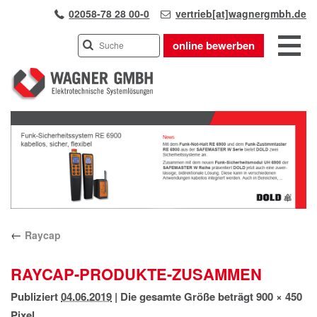
02058-78 28 00-0
vertrieb[at]wagnergmbh.de
online bewerben
INDUSTRIEVERTRETUNG
Previous
UNSER TEAM
Next
WIR ÜBER UNS
KARRIERE
PRODUKTE
PARTNER
←
Raycap
APPLIKATIONEN
LÖSUNGEN
RAYCAP-PRODUKTE-ZUSAMMEN
KONTAKT
Publiziert
04.06.2019
|
Die gesamte Größe beträgt
900 × 450
ANFAHRT
Pixel