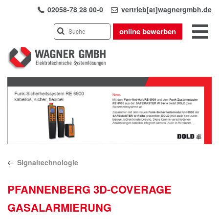
02058-78 28 00-0
vertrieb[at]wagnergmbh.de
online bewerben
INDUSTRIEVERTRETUNG
Previous
UNSER TEAM
Next
WIR ÜBER UNS
KARRIERE
PRODUKTE
PARTNER
←
Signaltechnologie
APPLIKATIONEN
LÖSUNGEN
PFANNENBERG 3D-COVERAGE
KONTAKT
GASALARMIERUNG
ANFAHRT