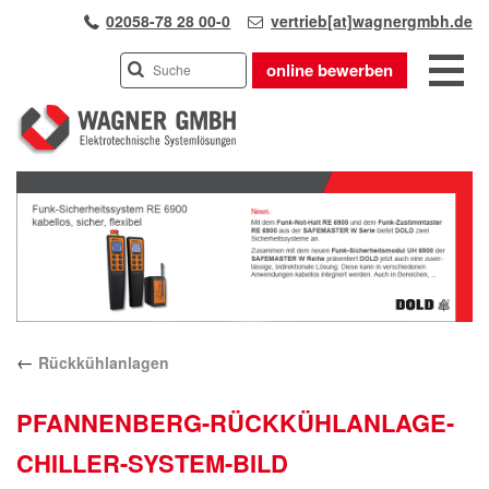
02058-78 28 00-0
vertrieb[at]wagnergmbh.de
online bewerben
INDUSTRIEVERTRETUNG
Previous
UNSER TEAM
Next
WIR ÜBER UNS
KARRIERE
PRODUKTE
PARTNER
←
Rückkühlanlagen
APPLIKATIONEN
LÖSUNGEN
PFANNENBERG-RÜCKKÜHLANLAGE-
KONTAKT
CHILLER-SYSTEM-BILD
ANFAHRT