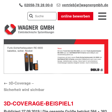
02058-78 28 00-0
vertrieb[at]wagnergmbh.de
online bewerben
INDUSTRIEVERTRETUNG
Previous
UNSER TEAM
Next
WIR ÜBER UNS
KARRIERE
PRODUKTE
PARTNER
←
3D-Coverage –
APPLIKATIONEN
Sicherheit wird sichtbar
LÖSUNGEN
KONTAKT
3D-COVERAGE-BEISPIEL1
ANFAHRT
Publiziert
27.09.2019
|
Die gesamte Größe beträgt
584 × 383