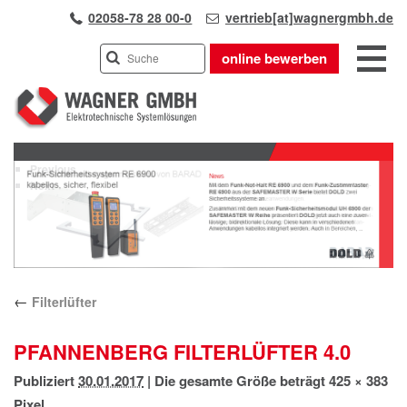
02058-78 28 00-0
vertrieb[at]wagnergmbh.de
online bewerben
INDUSTRIEVERTRETUNG
Previous
UNSER TEAM
Next
WIR ÜBER UNS
KARRIERE
PRODUKTE
PARTNER
←
Filterlüfter
APPLIKATIONEN
LÖSUNGEN
PFANNENBERG FILTERLÜFTER 4.0
KONTAKT
Publiziert
30.01.2017
|
Die gesamte Größe beträgt
425 × 383
ANFAHRT
Pixel