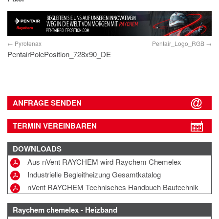
IMPRESSUM
DATENSCHUTZ
Pyrotenax
Pentair_Logo_RGB
PentairPolePosition_728x90_DE
ANFRAGE SENDEN
TERMIN VEREINBAREN
DOWNLOADS
Aus nVent RAYCHEM wird Raychem Chemelex
Industrielle Begleitheizung Gesamtkatalog
nVent RAYCHEM Technisches Handbuch Bautechnik
Raychem chemelex - Heizband