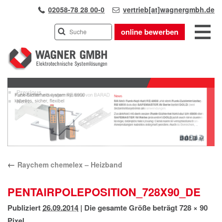
02058-78 28 00-0
vertrieb[at]wagnergmbh.de
online bewerben
INDUSTRIEVERTRETUNG
Previous
UNSER TEAM
Next
WIR ÜBER UNS
KARRIERE
PRODUKTE
PARTNER
←
Raychem chemelex – Heizband
APPLIKATIONEN
LÖSUNGEN
PENTAIRPOLEPOSITION_728X90_DE
KONTAKT
Publiziert
26.09.2014
|
Die gesamte Größe beträgt
728 × 90
ANFAHRT
Pixel