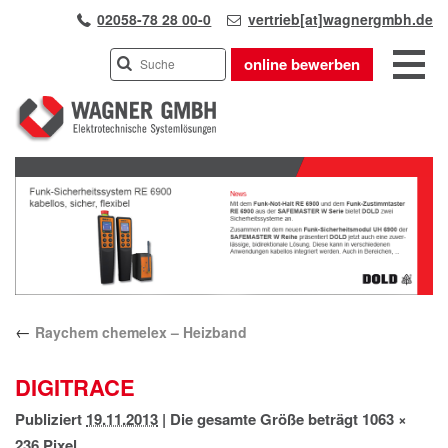
02058-78 28 00-0
vertrieb[at]wagnergmbh.de
online bewerben
INDUSTRIEVERTRETUNG
Previous
UNSER TEAM
Next
WIR ÜBER UNS
KARRIERE
PRODUKTE
PARTNER
←
Raychem chemelex – Heizband
APPLIKATIONEN
LÖSUNGEN
DIGITRACE
KONTAKT
Publiziert
19.11.2013
|
Die gesamte Größe beträgt
1063 ×
ANFAHRT
236
Pixel