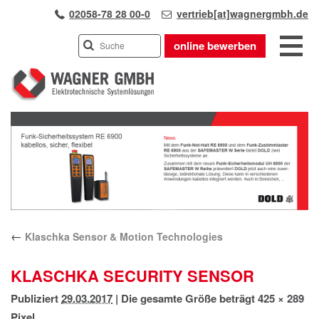
02058-78 28 00-0
vertrieb[at]wagnergmbh.de
online bewerben
INDUSTRIEVERTRETUNG
Previous
UNSER TEAM
Next
WIR ÜBER UNS
KARRIERE
PRODUKTE
PARTNER
←
Klaschka Sensor & Motion Technologies
APPLIKATIONEN
LÖSUNGEN
KLASCHKA SECURITY SENSOR
KONTAKT
Publiziert
29.03.2017
|
Die gesamte Größe beträgt
425 × 289
ANFAHRT
Pixel