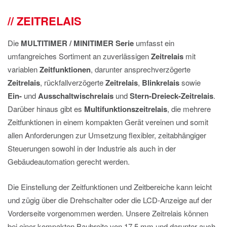
IMPRESSUM
ZEITRELAIS
DATENSCHUTZ
Die
MULTITIMER / MINITIMER Serie
umfasst ein
umfangreiches Sortiment an zuverlässigen
Zeitrelais
mit
variablen
Zeitfunktionen
, darunter ansprechverzögerte
Zeitrelais
, rückfallverzögerte
Zeitrelais
,
Blinkrelais
sowie
Ein-
und
Ausschaltwischrelais
und
Stern-Dreieck-Zeitrelais
.
Darüber hinaus gibt es
Multifunktionszeitrelais
, die mehrere
Zeitfunktionen in einem kompakten Gerät vereinen und somit
allen Anforderungen zur Umsetzung flexibler, zeitabhängiger
Steuerungen sowohl in der Industrie als auch in der
Gebäudeautomation gerecht werden.
Die Einstellung der Zeitfunktionen und Zeitbereiche kann leicht
und zügig über die Drehschalter oder die LCD-Anzeige auf der
Vorderseite vorgenommen werden. Unsere Zeitrelais können
bei einer kompakten Baubreite von 17,5 mm und darunter auch