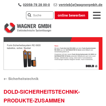
02058-78 28 00-0
vertrieb[at]wagnergmbh.de
online bewerben
INDUSTRIEVERTRETUNG
Previous
UNSER TEAM
Next
WIR ÜBER UNS
KARRIERE
PRODUKTE
PARTNER
←
Sicherheitstechnik
APPLIKATIONEN
LÖSUNGEN
DOLD-SICHERHEITSTECHNIK-
KONTAKT
PRODUKTE-ZUSAMMEN
ANFAHRT