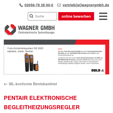
02058-78 28 00-0
vertrieb[at]wagnergmbh.de
online bewerben
INDUSTRIEVERTRETUNG
Previous
UNSER TEAM
Next
WIR ÜBER UNS
KARRIERE
PRODUKTE
PARTNER
←
SIL-konforme Betriebsmittel
APPLIKATIONEN
LÖSUNGEN
PENTAIR ELEKTRONISCHE
KONTAKT
BEGLEITHEIZUNGSREGLER
ANFAHRT