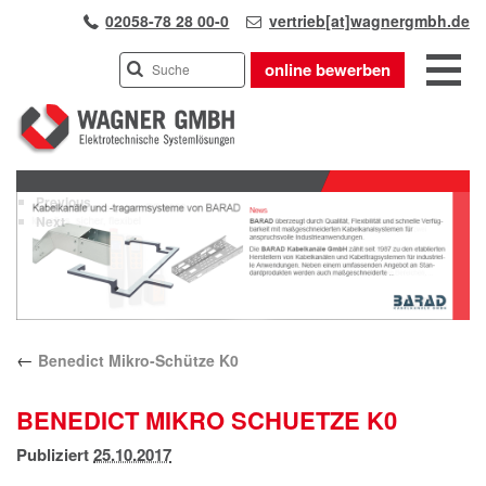
02058-78 28 00-0
vertrieb[at]wagnergmbh.de
online bewerben
INDUSTRIEVERTRETUNG
Previous
UNSER TEAM
Next
WIR ÜBER UNS
KARRIERE
PRODUKTE
PARTNER
←
Benedict Mikro-Schütze K0
APPLIKATIONEN
LÖSUNGEN
BENEDICT MIKRO SCHUETZE K0
KONTAKT
Publiziert
25.10.2017
ANFAHRT