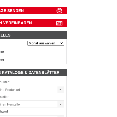
AGE SENDEN
N VEREINBAREN
ELLES
s
ine
en
E
KATALOGE & DATENBLÄTTER
duktart
steller
chwort