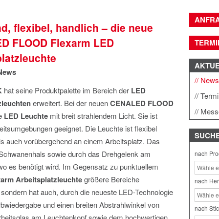
ANFR
d, flexibel, handlich – die neue
D FLOOD Flexarm LED
TERMI
platzleuchte
AKTU
News
New
K
hat seine Produktpalette im Bereich der
LED
Term
zleuchten
erweitert. Bei der neuen
CENALED FLOOD
Mess
he
LED Leuchte
mit breit strahlendem Licht. Sie ist
beitsumgebungen geeignet. Die Leuchte ist flexibel
SUCH
ls auch vorübergehend an einem Arbeitsplatz. Das
en Schwanenhals sowie durch das Drehgelenk am
nach Pro
 wo es benötigt wird. Im Gegensatz zu punktuellem
m Arbeitsplatzleuchte
größere Bereiche
nach Her
rk, sondern hat auch, durch die neueste LED-Technologie
bwiedergabe und einen breiten Abstrahlwinkel von
nach Sti
rheitsglas am Leuchtenkopf sowie dem hochwertigen