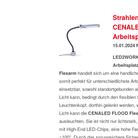
Strahlen
CENALE
Arbeits
15.01.2024
LED2WOR
Arbeitsplat
Flexarm
handelt sich um eine handlic
somit perfekt für unterschiedlichste Ar
einsetzbar, sowohl standortgebunden a
Licht kann, bedingt durch den flexibl
Leuchtenkopf, dorthin gelenkt werden,
Licht kann die
CENALED FLOOD Flexar
ausleuchten. Sie ist nicht nur lichtsta
mit High-End LED-Chips, eine hohe Far
>100°. Durch das sprungsichere Siche