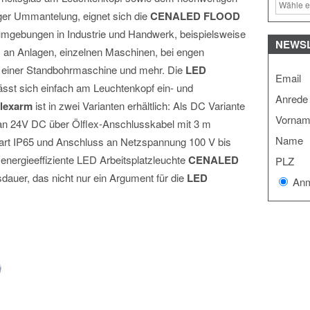
er Ummantelung, eignet sich die
CENALED FLOOD
sumgebungen in Industrie und Handwerk, beispielsweise
NEWS
g, an Anlagen, einzelnen Maschinen, bei engen
z, einer Standbohrmaschine und mehr. Die
LED
Email
ässt sich einfach am Leuchtenkopf ein- und
Anrede
lexarm
ist in zwei Varianten erhältlich: Als DC Variante
Vorna
 an 24V DC über Ölflex-Anschlusskabel mit 3 m
Name
zart IP65 und Anschluss an Netzspannung 100 V bis
energieeffiziente LED Arbeitsplatzleuchte
CENALED
PLZ
dauer, das nicht nur ein Argument für die
LED
Anm