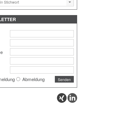
LETTER
me
eldung
Abmeldung