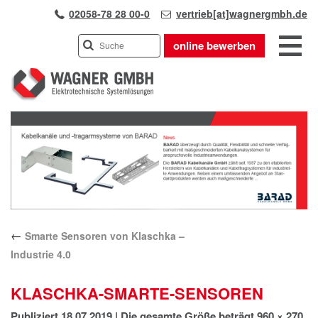
02058-78 28 00-0
vertrieb[at]wagnergmbh.de
online bewerben
INDUSTRIEVERTRETUNG
Previous
UNSER TEAM
Next
WIR ÜBER UNS
KARRIERE
PRODUKTE
PARTNER
←
Smarte Sensoren von Klaschka –
APPLIKATIONEN
Industrie 4.0
LÖSUNGEN
KONTAKT
KLASCHKA-SMARTE-SENSOREN
ANFAHRT
Publiziert
18.07.2019
|
Die gesamte Größe beträgt
960 × 270