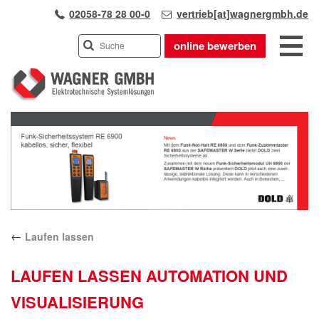
02058-78 28 00-0
vertrieb[at]wagnergmbh.de
online bewerben
INDUSTRIEVERTRETUNG
Previous
UNSER TEAM
Next
WIR ÜBER UNS
KARRIERE
PRODUKTE
PARTNER
←
Laufen lassen
APPLIKATIONEN
LÖSUNGEN
LAUFEN LASSEN AUTOMATION UND
KONTAKT
VISUALISIERUNG
ANFAHRT