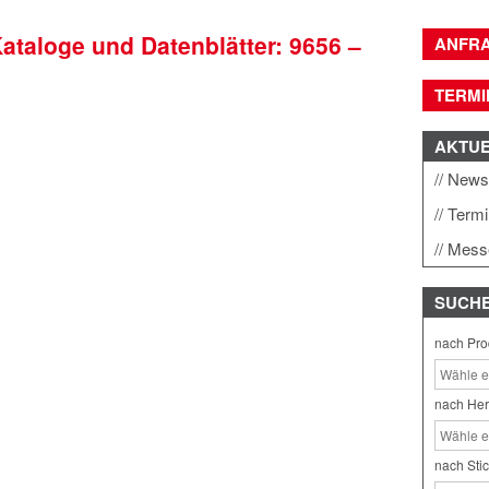
Kataloge und Datenblätter: 9656 –
ANFR
TERMI
AKTU
New
Term
Mess
SUCH
nach Pro
nach Her
nach Sti