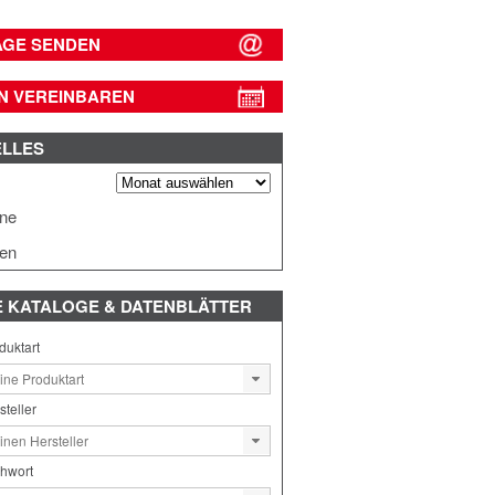
AGE SENDEN
N VEREINBAREN
ELLES
s
ine
en
E
KATALOGE & DATENBLÄTTER
duktart
steller
chwort