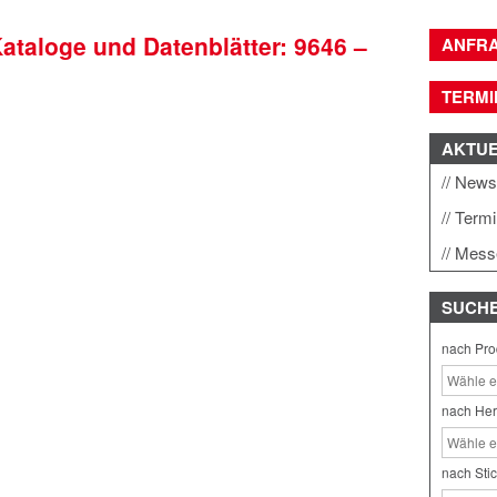
Kataloge und Datenblätter: 9646 –
ANFR
TERMI
AKTU
New
Term
Mess
SUCH
nach Pro
nach Her
nach Sti