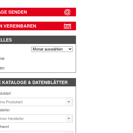
AGE SENDEN
N VEREINBAREN
ELLES
s
ine
en
E
KATALOGE & DATENBLÄTTER
duktart
steller
chwort