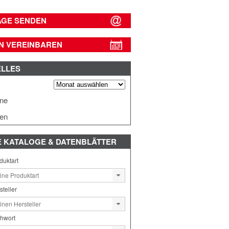
AGE SENDEN
N VEREINBAREN
ELLES
s
ine
en
E
KATALOGE & DATENBLÄTTER
duktart
steller
chwort