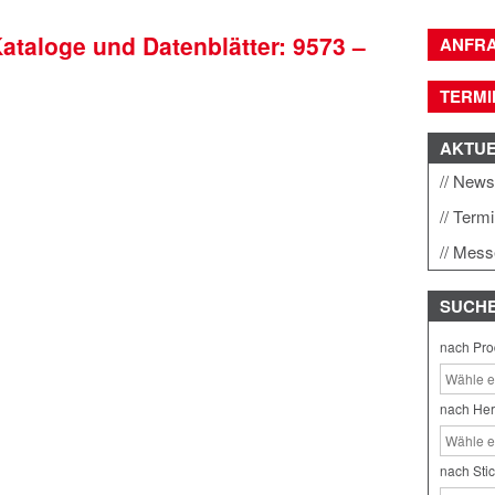
Kataloge und Datenblätter: 9573 –
ANFR
TERMI
AKTU
New
Term
Mess
SUCH
nach Pro
nach Her
nach Sti