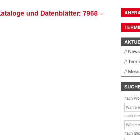
Kataloge und Datenblätter: 7968 –
ANFR
TERMI
AKTU
New
Term
Mess
SUCH
nach Pro
nach Her
nach Sti