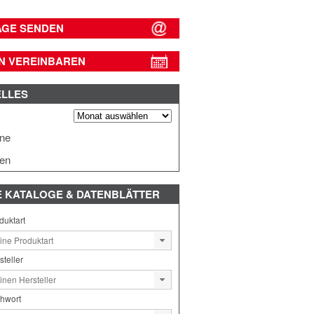
AGE SENDEN
N VEREINBAREN
ELLES
s
ine
en
E
KATALOGE & DATENBLÄTTER
duktart
steller
chwort