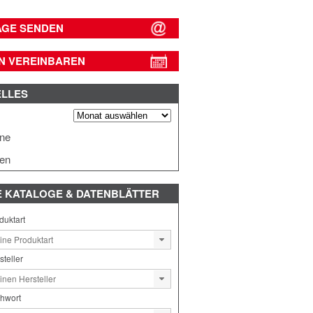
AGE SENDEN
N VEREINBAREN
ELLES
s
ine
en
E
KATALOGE & DATENBLÄTTER
duktart
steller
chwort