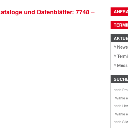
Kataloge und Datenblätter: 7748 –
ANFR
TERMI
AKTU
New
Term
Mess
SUCH
nach Pro
nach Her
nach Sti