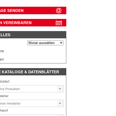
AGE SENDEN
N VEREINBAREN
ELLES
s
ine
en
E
KATALOGE & DATENBLÄTTER
duktart
steller
chwort