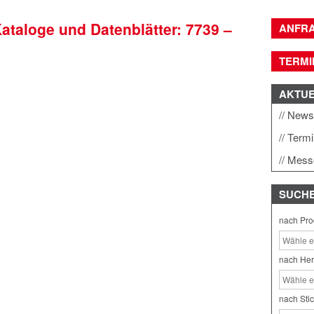
Kataloge und Datenblätter: 7739 –
ANFR
TERMI
AKTU
New
Term
Mess
SUCH
nach Pro
nach Her
nach Sti