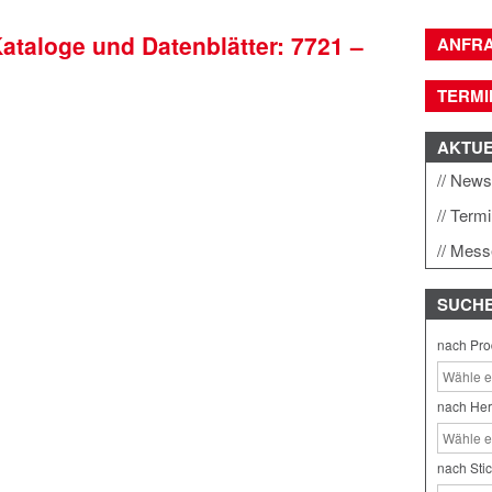
Kataloge und Datenblätter: 7721 –
ANFR
TERMI
AKTU
New
Term
Mess
SUCH
nach Pro
nach Her
nach Sti