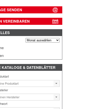
AGE SENDEN
N VEREINBAREN
ELLES
s
ine
en
E
KATALOGE & DATENBLÄTTER
duktart
steller
chwort