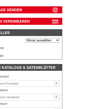
AGE SENDEN
N VEREINBAREN
ELLES
s
ine
en
E
KATALOGE & DATENBLÄTTER
duktart
steller
chwort