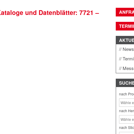
Kataloge und Datenblätter: 7721 –
ANFR
TERMI
AKTU
New
Term
Mess
SUCH
nach Pro
nach Her
nach Sti