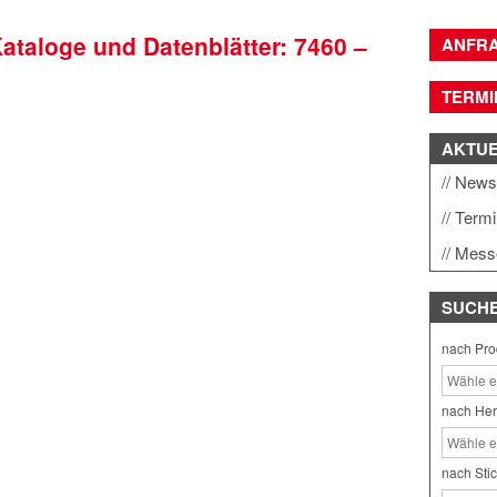
Kataloge und Datenblätter: 7460 –
ANFR
TERMI
AKTU
New
Term
Mess
SUCH
nach Pro
nach Her
nach Sti