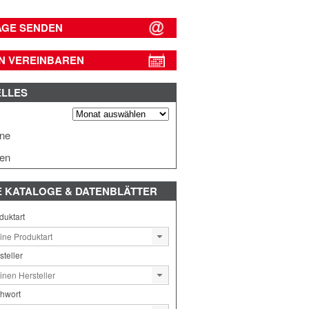
AGE SENDEN
N VEREINBAREN
ELLES
s
ine
en
E
KATALOGE & DATENBLÄTTER
duktart
steller
chwort