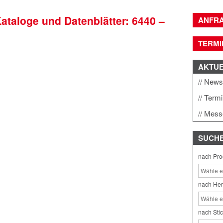
Kataloge und Datenblätter: 6440 –
ANFR
TERMI
AKTU
New
Term
Mess
SUCH
nach Pro
nach Her
nach Sti