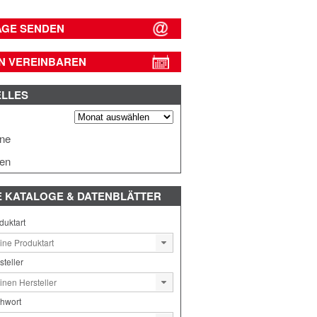
AGE SENDEN
N VEREINBAREN
ELLES
s
ine
en
E
KATALOGE & DATENBLÄTTER
duktart
steller
chwort