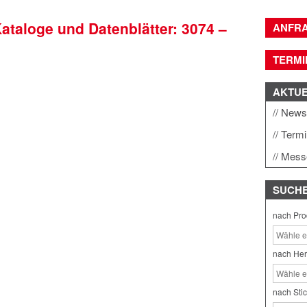
Kataloge und Datenblätter: 3074 –
ANFR
TERMI
AKTU
New
Term
Mess
SUCH
nach Pro
nach Her
nach Sti