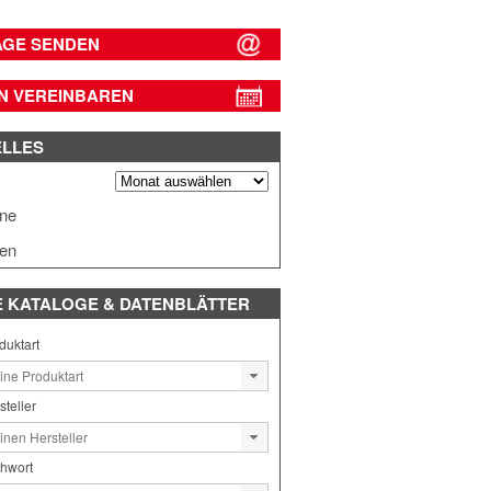
AGE SENDEN
N VEREINBAREN
ELLES
s
ine
en
E
KATALOGE & DATENBLÄTTER
duktart
steller
chwort