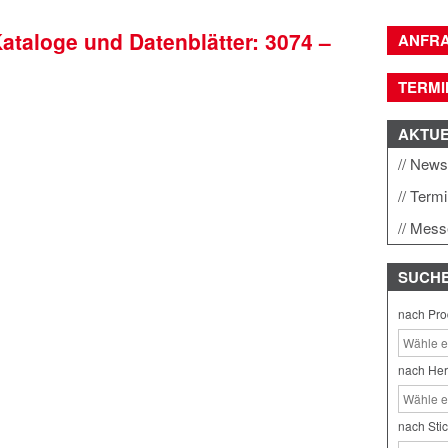
Kataloge und Datenblätter: 3074 –
ANFR
TERMI
AKTU
New
Term
Mess
SUCH
nach Pro
nach Her
nach Sti