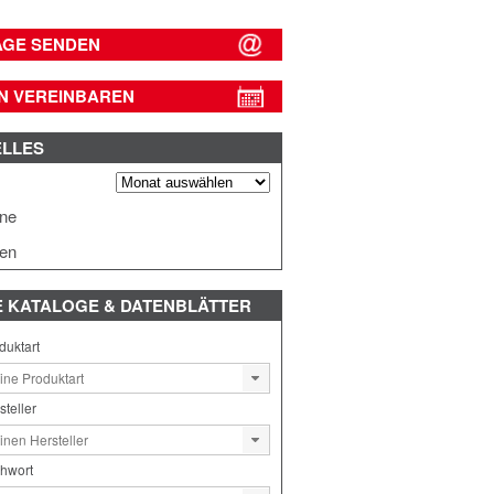
AGE SENDEN
N VEREINBAREN
ELLES
s
ine
en
E
KATALOGE & DATENBLÄTTER
duktart
steller
chwort