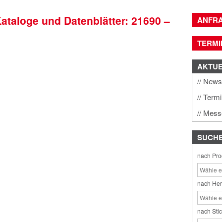
Kataloge und Datenblätter: 21690 –
ANFR
TERMI
AKTU
New
Term
Mess
SUCH
nach Pro
nach Her
nach Sti