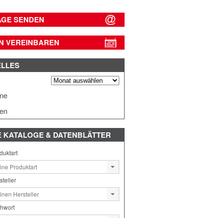
AGE SENDEN
N VEREINBAREN
ELLES
s
ine
en
E
KATALOGE & DATENBLÄTTER
duktart
steller
chwort