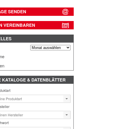
AGE SENDEN
N VEREINBAREN
ELLES
s
ine
en
E
KATALOGE & DATENBLÄTTER
duktart
steller
chwort