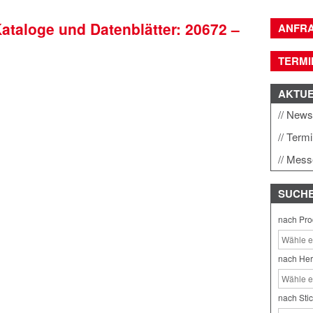
Kataloge und Datenblätter: 20672 –
ANFR
TERMI
AKTU
New
Term
Mess
SUCH
nach Pro
nach Her
nach Sti