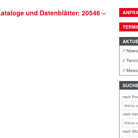
Kataloge und Datenblätter: 20546 –
ANFR
TERMI
AKTU
New
Term
Mess
SUCH
nach Pro
nach Her
nach Sti