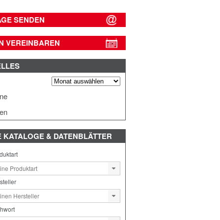
AGE SENDEN
N VEREINBAREN
ELLES
s
ine
en
E
KATALOGE & DATENBLÄTTER
duktart
steller
chwort