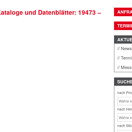
Kataloge und Datenblätter: 19473 –
ANFR
TERMI
AKTU
New
Term
Mess
SUCH
nach Pro
nach Her
nach Sti