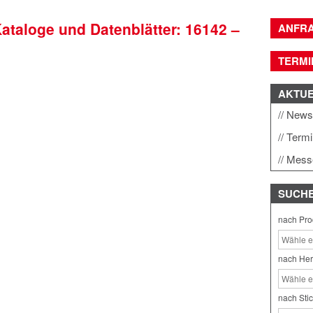
Kataloge und Datenblätter: 16142 –
ANFR
TERMI
AKTU
New
Term
Mess
SUCH
nach Pro
nach Her
nach Sti