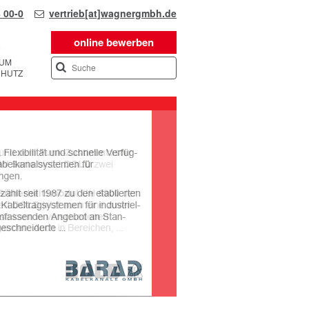
 00-0
vertrieb[at]wagnergmbh.de
online bewerben
SUM
CHUTZ