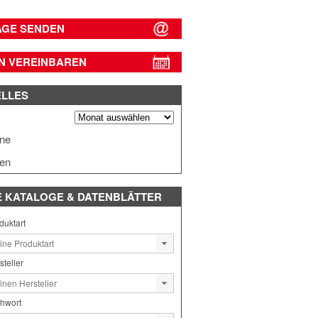
AGE SENDEN
N VEREINBAREN
ELLES
s
ine
en
E
KATALOGE & DATENBLÄTTER
duktart
steller
chwort