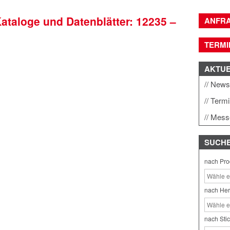
Kataloge und Datenblätter: 12235 –
ANFR
TERMI
AKTU
New
Term
Mess
SUCH
nach Pro
nach Her
nach Sti