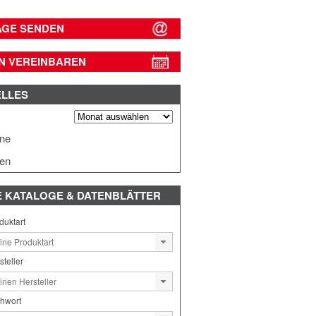
AGE SENDEN
N VEREINBAREN
ELLES
s
ine
en
E
KATALOGE & DATENBLÄTTER
duktart
steller
chwort