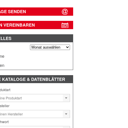
AGE SENDEN
N VEREINBAREN
ELLES
s
ine
en
E
KATALOGE & DATENBLÄTTER
duktart
steller
chwort