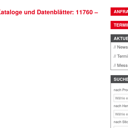
Kataloge und Datenblätter: 11760 –
ANFR
TERMI
AKTU
New
Term
Mess
SUCH
nach Pro
nach Her
nach Sti