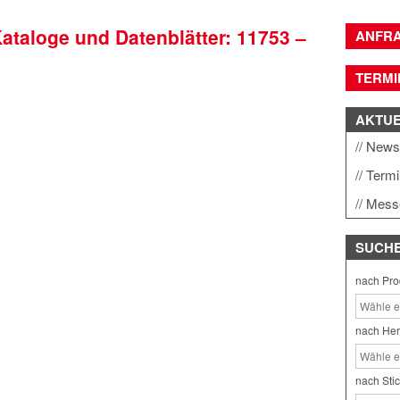
Kataloge und Datenblätter: 11753 –
ANFR
TERMI
AKTU
New
Term
Mess
SUCH
nach Pro
nach Her
nach Sti