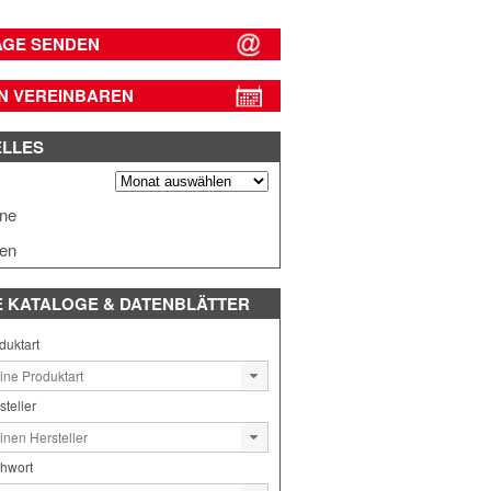
AGE SENDEN
N VEREINBAREN
ELLES
s
ine
en
E
KATALOGE & DATENBLÄTTER
duktart
steller
chwort