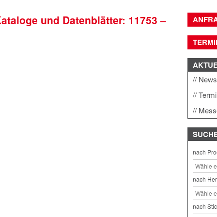
Kataloge und Datenblätter: 11753 –
ANFR
TERMI
AKTU
New
Term
Mess
SUCH
nach Pro
nach Her
nach Sti