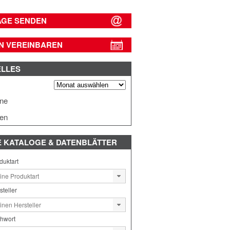
AGE SENDEN
N VEREINBAREN
ELLES
s
ine
en
E
KATALOGE & DATENBLÄTTER
duktart
steller
chwort