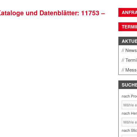
Kataloge und Datenblätter: 11753 –
ANFR
TERMI
AKTU
New
Term
Mess
SUCH
nach Pro
nach Her
nach Sti