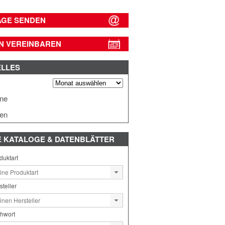
AGE SENDEN
N VEREINBAREN
ELLES
s
ine
en
E
KATALOGE & DATENBLÄTTER
duktart
steller
chwort