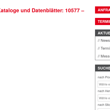
Kataloge und Datenblätter: 10577 –
ANFR
TERMI
AKTU
New
Term
Mess
SUCH
nach Pro
nach Her
nach Sti