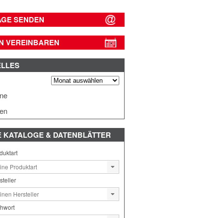
AGE SENDEN
N VEREINBAREN
ELLES
s
ine
en
E
KATALOGE & DATENBLÄTTER
duktart
steller
chwort