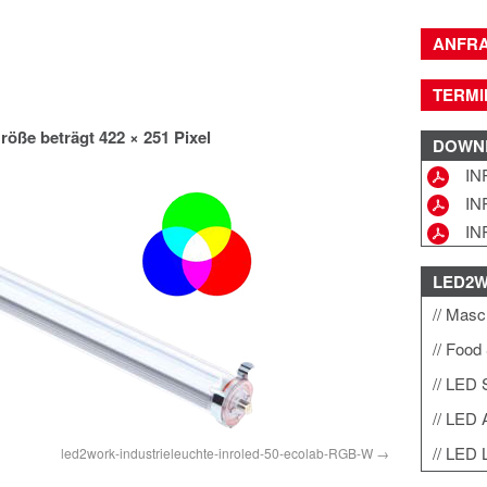
ANFR
TERMI
röße beträgt
422 × 251
Pixel
DOWN
IN
IN
IN
LED2
Masch
Food 
LED 
LED A
LED L
led2work-industrieleuchte-inroled-50-ecolab-RGB-W