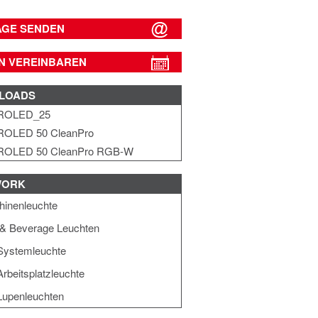
AGE SENDEN
N VEREINBAREN
LOADS
ROLED_25
ROLED 50 CleanPro
ROLED 50 CleanPro RGB-W
WORK
inenleuchte
& Beverage Leuchten
Systemleuchte
rbeitsplatzleuchte
upenleuchten