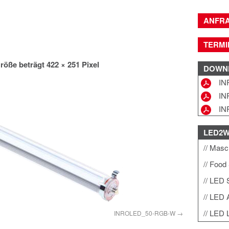
ANFR
TERMI
röße beträgt
422 × 251
Pixel
DOWN
IN
IN
IN
LED2
Masch
Food 
LED 
LED A
LED L
INROLED_50-RGB-W