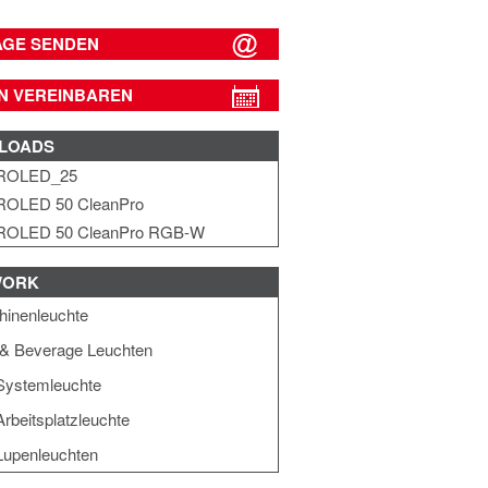
AGE SENDEN
N VEREINBAREN
LOADS
ROLED_25
ROLED 50 CleanPro
ROLED 50 CleanPro RGB-W
WORK
inenleuchte
& Beverage Leuchten
Systemleuchte
rbeitsplatzleuchte
upenleuchten