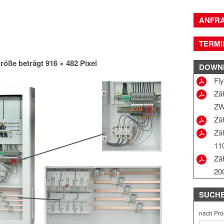
ANFR
TERMI
röße beträgt
916 × 482
Pixel
DOWN
Fl
Zä
ZW
Zä
Zä
11
Zä
20
SUCH
nach Pro