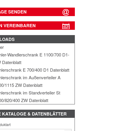
AGE SENDEN
N VEREINBAREN
LOADS
yer
hler-Wandlerschrank E 1100/700 D1-
 Datenblatt
hlerschrank E 700/400 D1 Datenblatt
hlerschrank im Außenverteiler A
00/1115 ZW Datenblatt
hlerschrank im Standverteiler St
00/820/400 ZW Datenblatt
E
KATALOGE & DATENBLÄTTER
duktart